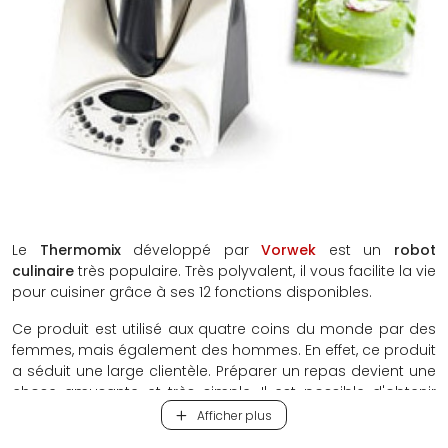
Le
Thermomix
développé par
Vorwek
est un
robot
culinaire
très populaire. Très polyvalent, il vous facilite la vie
pour cuisiner grâce à ses 12 fonctions disponibles.
Ce produit est utilisé aux quatre coins du monde par des
femmes, mais également des hommes. En effet, ce produit
a séduit une large clientèle. Préparer un repas devient une
chose amusante et très simple. Il est possible d'obtenir
une
cuisine de niveau professionnel
dans son assiette,
Afficher plus
sans rien n'y connaître en art culinaire.